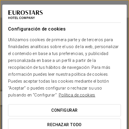
Eurostars Thalia
PRAGA
Iniciar sesión e
Configuración de cookies
Utilizamos cookies de primera parte y de terceros para
finalidades analíticas sobre el uso de la web, personalizar
Eurostars Thalia
el contenido en base a tus preferencias, y publicidad
personalizada en base a un perfil a partir de la
PRAGA
recopilación de tus hábitos de navegación. Para más
información puedes leer nuestra política de cookies.
Puedes aceptar todas las cookies mediante el botón
“Aceptar” o puedes configurar o rechazar su uso
pulsando en “Configurar”.
Política de cookies
CONFIGURAR
¿CUÁNDO QUIERES IR?


RECHAZAR TODO