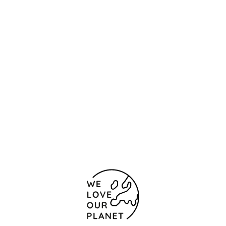
Ubicación y contacto
Narodní, 13
Praga
110 00 República Checa
+420 221 011 100
+42 0221 011 334
Formulario de contacto