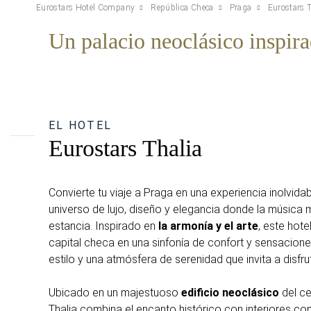
Eurostars Hotel Company
República Checa
Praga
Eurostars T
Un palacio neoclásico inspir
EL HOTEL
Eurostars Thalia
Convierte tu viaje a Praga en una experiencia inolvidab
universo de lujo, diseño y elegancia donde la música 
estancia. Inspirado en
la armonía y el arte
, este hote
capital checa en una sinfonía de confort y sensacio
estilo y una atmósfera de serenidad que invita a disfru
Ubicado en un majestuoso
edificio neoclásico
del ce
Thalia combina el encanto histórico con interiores c