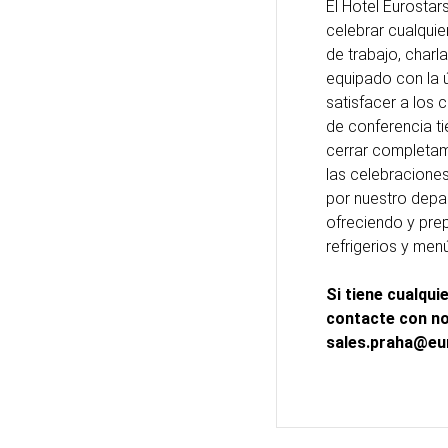
El Hotel Eurostars
celebrar cualquie
de trabajo, charl
equipado con la ú
satisfacer a los 
de conferencia ti
cerrar completa
las celebracione
por nuestro depa
ofreciendo y pre
refrigerios y men
Si tiene cualqui
contacte con n
sales.praha@eu