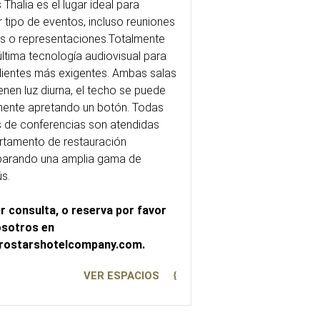
 Thalia es el lugar ideal para
r tipo de eventos, incluso reuniones
as o representaciones.
Totalmente
ltima tecnología audiovisual para
clientes más exigentes. Ambas salas
enen luz diurna, el techo se puede
mente apretando un botón. Todas
s de conferencias son atendidas
rtamento de restauración
parando una amplia gama de
ús.
er consulta, o reserva por favor
osotros en
rostarshotelcompany.com.
VER ESPACIOS