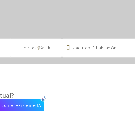

.
{
2
adultos
1
habitación
Entrada
Salida
tual?
 con el Asistente IA